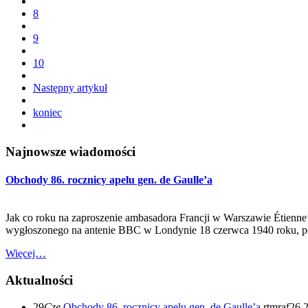
8
9
10
Następny artykuł
koniec
Najnowsze wiadomości
Obchody 86. rocznicy apelu gen. de Gaulle’a
Jak co roku na zaproszenie ambasadora Francji w Warszawie Étienne’a
wygłoszonego na antenie BBC w Londynie 18 czerwca 1940 roku, po
Więcej…
Aktualności
29
Cze
Obchody 86. rocznicy apelu gen. de Gaulle’a
rtmraf26