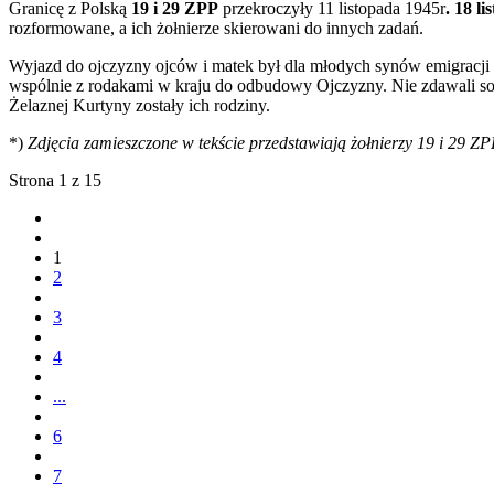
Granicę z Polską
19 i 29 ZPP
przekroczyły 11 listopada 1945r
.
18 li
rozformowane, a ich żołnierze skierowani do innych zadań.
Wyjazd do ojczyzny ojców i matek był dla młodych synów emigracji 
wspólnie z rodakami w kraju do odbudowy Ojczyzny. Nie zdawali sob
Żelaznej Kurtyny zostały ich rodziny.
*)
Zdjęcia zamieszczone w tekście przedstawiają żołnierzy 19 i 29 ZP
Strona 1 z 15
1
2
3
4
...
6
7