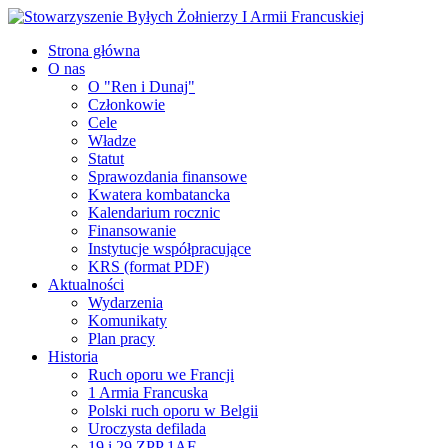
Strona główna
O nas
O "Ren i Dunaj"
Członkowie
Cele
Władze
Statut
Sprawozdania finansowe
Kwatera kombatancka
Kalendarium rocznic
Finansowanie
Instytucje współpracujące
KRS (format PDF)
Aktualności
Wydarzenia
Komunikaty
Plan pracy
Historia
Ruch oporu we Francji
1 Armia Francuska
Polski ruch oporu w Belgii
Uroczysta defilada
19 i 29 ZPP 1AF