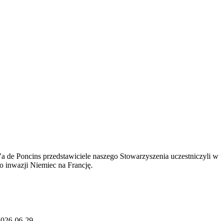
 de Poncins przedstawiciele naszego Stowarzyszenia uczestniczyli w u
 inwazji Niemiec na Francję.
2026-06-29