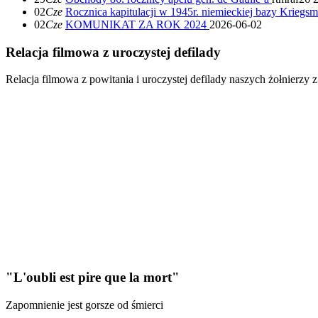
02
Cze
Rocznica kapitulacji w 1945r. niemieckiej bazy Kriegs
02
Cze
KOMUNIKAT ZA ROK 2024
2026-06-02
Relacja filmowa z uroczystej defilady
Relacja filmowa z powitania i uroczystej defilady naszych żołnierzy
"L'oubli est pire que la mort"
Zapomnienie jest gorsze od śmierci