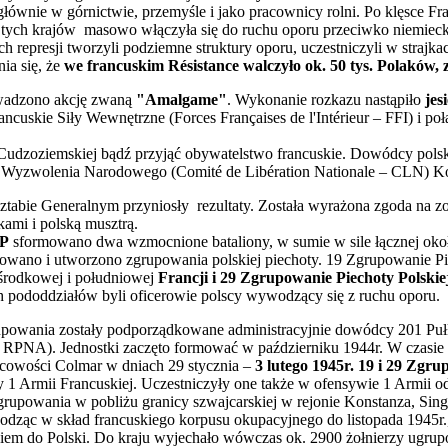
ę głównie w górnictwie, przemyśle i jako pracownicy rolni. Po klęsce F
nia tych krajów masowo włączyła się do ruchu oporu przeciwko niemie
h represji tworzyli podziemne struktury oporu, uczestniczyli w strajk
nia się, że
we francuskim Résistance walczyło ok. 50 tys. Polaków, z
wadzono akcję zwaną
"Amalgame"
. Wykonanie rozkazu nastąpiło
jes
rancuskie Siły Wewnętrzne (Forces Françaises de l'Intérieur – FFI) i 
udzoziemskiej bądź przyjąć obywatelstwo francuskie. Dowódcy polski
m Wyzwolenia Narodowego (Comité de Libération Nationale – CLN) K
ztabie Generalnym przyniosły rezultaty. Została wyrażona zgoda na z
kami i polską musztrą.
TP
sformowano dwa wzmocnione bataliony, w sumie w sile łącznej oko
mowano i utworzono zgrupowania polskiej piechoty. 19 Zgrupowanie Pie
e środkowej i południowej
Francji i 29 Zgrupowanie Piechoty Polskie
 pododdziałów byli oficerowie polscy wywodzący się z ruchu oporu.
zgrupowania zostały podporządkowane administracyjnie dowódcy 201 Pu
- RPNA). Jednostki zaczęto formować w październiku 1944r. W czasie
scowości Colmar w dniach 29 stycznia –
3 lutego 1945r. 19 i 29 Zgr
Armii Francuskiej. Uczestniczyły one także w ofensywie 1 Armii o
grupowania w pobliżu granicy szwajcarskiej w rejonie Konstanza, Sing
odząc w skład francuskiego korpusu okupacyjnego do listopada 1945r.
 do Polski. Do kraju wyjechało wówczas ok. 2900 żołnierzy ugrupowa