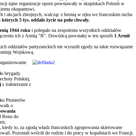
rancji tajne organizacje oporu powstawały w skupiskach Polonii w
ckiemu okupantowi.
ach i akcjach zbrojnych, walcząc z bronią w ręku we francuskim ruchu
 których 5 tys. oddało życie na polu chwały.
ienią 1944 roku
i polegało na zespoleniu wszystkich oddziałów
połączeniu ich z Armią "B". Dowódcą powstałej w ten sposób
1 Armii
ch oddziałów partyzanckich nie wyrazili zgody na takie rozwiązanie
omisję Wojskową.
organizowanie
ło brygady
choty Polskiej,
j
z żołnierzami z
łku Pionierów
 walk o
upowania
d Renu do
en,
, kiedy to, za zgodą władz francuskich zgrupowania skierowane
ń. Pozostali wrócili do rodzin i do pracy w kopalniach we Francji.