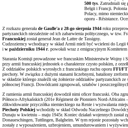
500 tys
. Zatrudniali si
Belgii i Francji. Polo
Polacy, mimo niemieckic
oporu - Résistance. Oce
Z rozkazu generała
de Gaulle'a z 28-go sierpnia 1944
roku przepro
partyzanckich niezależnie od ich zabarwienia politycznego, w tzw. F
Francuskiej
został generał Jean de Lattre de Tassigny.
Cudzoziemcy wchodzący w skład Armii mieli być wcieleni do Legii C
i
w październiku 1944 r
. powołali wraz z emigracyjnym Komitete
Starania Komisji prowadzone we francuskim Ministerstwie Wojny i S
przy armii francuskiej jednostek o charakterze czysto polskim, z orzeł
Z oddziałów polskich wyrosłych z francuskiego ruchu oporu
FFI/F
piechoty. W związku z dużymi stanami liczebnymi, bataliony zrefor
w składzie którego znaleźli się żołnierze oddziałów partyzanckich z
północnej Francji. Dowódcami zgrupowań, sztabów i poszczególnych
Z ramienia armii francuskiej dowodził nimi oficer francuski. Oba 
Północo-Afrykańskich (201e Régiment de Pionniers Nord-Africains 
zlikwidowanie przyczółka niemieckiego na Renie i wyzwalania miej
Piechoty Polskiej
wchodziły w skład Odwodu Naczelnego Dowódcy 1 
Dunaju w kwietniu – maju 1945r. Koniec działań wojennych zastał z
Donaueschingen, Tuttlingen, Balgheim. W tym rejonie pozostały wch
zostały z wyposażeniem, uzbrojeniem, umundurowaniem i wyżywieniem