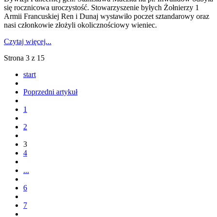
się rocznicowa uroczystość. Stowarzyszenie byłych Żołnierzy 1
Armii Francuskiej Ren i Dunaj wystawiło poczet sztandarowy oraz
nasi członkowie złożyli okolicznościowy wieniec.
Czytaj więcej...
Strona 3 z 15
start
Poprzedni artykuł
1
2
3
4
...
6
7