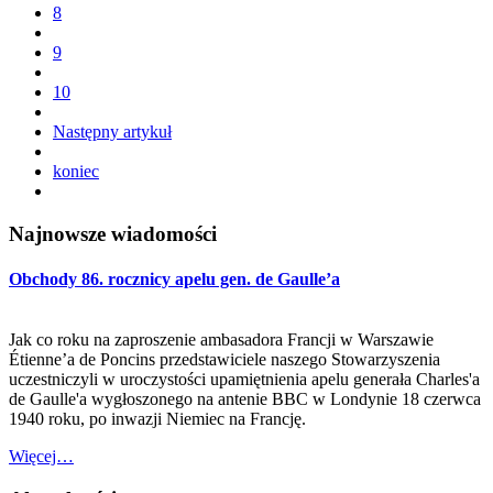
8
9
10
Następny artykuł
koniec
Najnowsze wiadomości
Obchody 86. rocznicy apelu gen. de Gaulle’a
Jak co roku na zaproszenie ambasadora Francji w Warszawie
Étienne’a de Poncins przedstawiciele naszego Stowarzyszenia
uczestniczyli w uroczystości upamiętnienia apelu generała Charles'a
de Gaulle'a wygłoszonego na antenie BBC w Londynie 18 czerwca
1940 roku, po inwazji Niemiec na Francję.
Więcej…