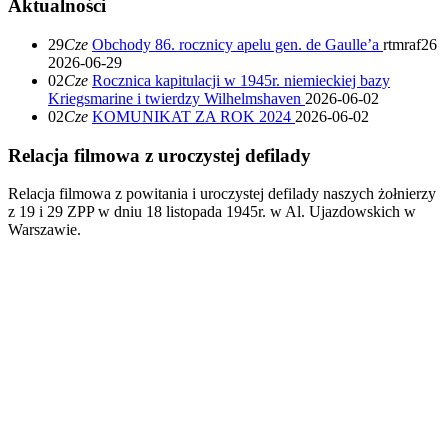
Aktualności
29
Cze
Obchody 86. rocznicy apelu gen. de Gaulle’a
rtmraf26
2026-06-29
02
Cze
Rocznica kapitulacji w 1945r. niemieckiej bazy
Kriegsmarine i twierdzy Wilhelmshaven
2026-06-02
02
Cze
KOMUNIKAT ZA ROK 2024
2026-06-02
Relacja filmowa z uroczystej defilady
Relacja filmowa z powitania i uroczystej defilady naszych żołnierzy
z 19 i 29 ZPP w dniu 18 listopada 1945r. w Al. Ujazdowskich w
Warszawie.