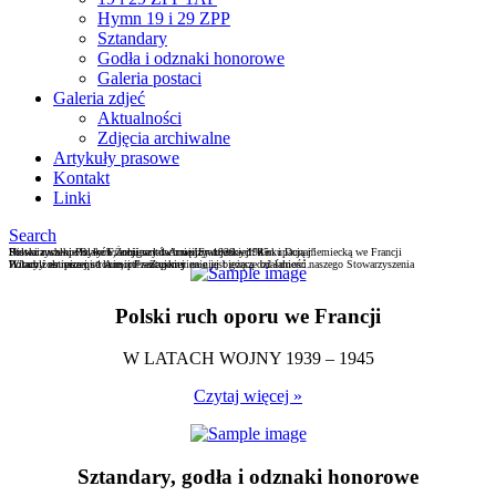
Hymn 19 i 29 ZPP
Sztandary
Godła i odznaki honorowe
Galeria postaci
Galeria zdjeć
Aktualności
Zdjęcia archiwalne
Artykuły prasowe
Kontakt
Linki
Search
Stowarzyszenie Byłych Żołnierzy 1 Armii Francuskiej "Ren i Dunaj"
Historia walki Polaków, emigrantów międzywojennych z okupacją niemiecką we Francji
Polski ruch oporu we Francji w latach wojny 1939 – 1945
Witamy na naszej stronie, prezentujemy na niej bieżącą działalność naszego Stowarzyszenia
"L'oubli est pire que la mort" - Zapomnienie jest gorsze od śmierci.
Polacy żołnierzami 1 Armii Francuskiej
Polski ruch oporu we Francji
W LATACH WOJNY 1939 – 1945
Czytaj więcej »
Sztandary, godła i odznaki honorowe