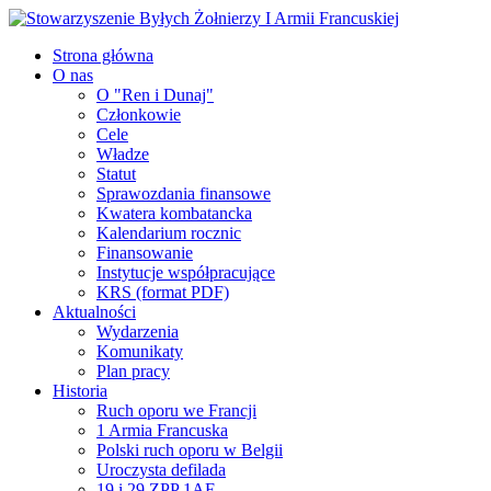
Strona główna
O nas
O "Ren i Dunaj"
Członkowie
Cele
Władze
Statut
Sprawozdania finansowe
Kwatera kombatancka
Kalendarium rocznic
Finansowanie
Instytucje współpracujące
KRS (format PDF)
Aktualności
Wydarzenia
Komunikaty
Plan pracy
Historia
Ruch oporu we Francji
1 Armia Francuska
Polski ruch oporu w Belgii
Uroczysta defilada
19 i 29 ZPP 1AF