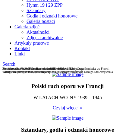
Hymn 19 i 29 ZPP
Sztandary
Godła i odznaki honorowe
Galeria postaci
Galeria zdjeć
Aktualności
Zdjęcia archiwalne
Artykuły prasowe
Kontakt
Linki
Search
Stowarzyszenie Byłych Żołnierzy 1 Armii Francuskiej "Ren i Dunaj"
Historia walki Polaków, emigrantów międzywojennych z okupacją niemiecką we Francji
Polski ruch oporu we Francji w latach wojny 1939 – 1945
Witamy na naszej stronie, prezentujemy na niej bieżącą działalność naszego Stowarzyszenia
"L'oubli est pire que la mort" - Zapomnienie jest gorsze od śmierci.
Polacy żołnierzami 1 Armii Francuskiej
Polski ruch oporu we Francji
W LATACH WOJNY 1939 – 1945
Czytaj więcej »
Sztandary, godła i odznaki honorowe