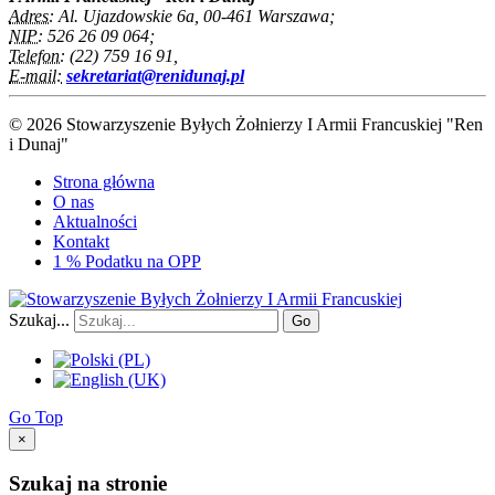
Adres:
Al. Ujazdowskie 6a, 00-461 Warszawa;
NIP:
526 26 09 064;
Telefon:
(22) 759 16 91,
E-mail:
sekretariat@renidunaj.pl
© 2026 Stowarzyszenie Byłych Żołnierzy I Armii Francuskiej "Ren
i Dunaj"
Strona główna
O nas
Aktualności
Kontakt
1 % Podatku na OPP
Szukaj...
Go
Go Top
×
Szukaj na stronie