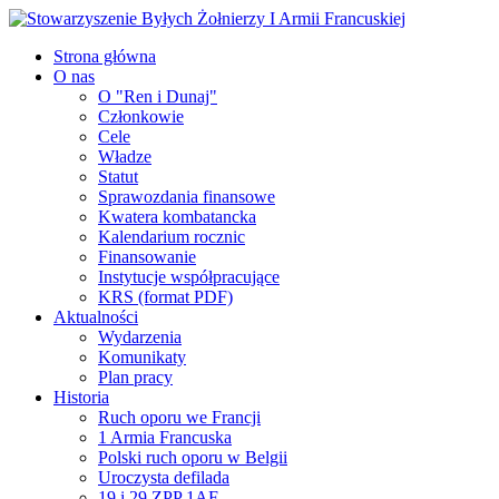
Strona główna
O nas
O "Ren i Dunaj"
Członkowie
Cele
Władze
Statut
Sprawozdania finansowe
Kwatera kombatancka
Kalendarium rocznic
Finansowanie
Instytucje współpracujące
KRS (format PDF)
Aktualności
Wydarzenia
Komunikaty
Plan pracy
Historia
Ruch oporu we Francji
1 Armia Francuska
Polski ruch oporu w Belgii
Uroczysta defilada
19 i 29 ZPP 1AF