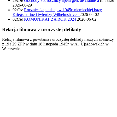
29
Cze
Obchody 86. rocznicy apelu gen. de Gaulle’a
rtmraf26
2026-06-29
02
Cze
Rocznica kapitulacji w 1945r. niemieckiej bazy
Kriegsmarine i twierdzy Wilhelmshaven
2026-06-02
02
Cze
KOMUNIKAT ZA ROK 2024
2026-06-02
Relacja filmowa z uroczystej defilady
Relacja filmowa z powitania i uroczystej defilady naszych żołnierzy
z 19 i 29 ZPP w dniu 18 listopada 1945r. w Al. Ujazdowskich w
Warszawie.