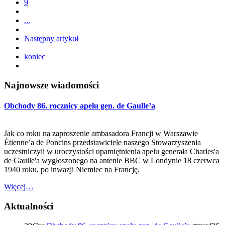
9
...
Następny artykuł
koniec
Najnowsze wiadomości
Obchody 86. rocznicy apelu gen. de Gaulle’a
Jak co roku na zaproszenie ambasadora Francji w Warszawie
Étienne’a de Poncins przedstawiciele naszego Stowarzyszenia
uczestniczyli w uroczystości upamiętnienia apelu generała Charles'a
de Gaulle'a wygłoszonego na antenie BBC w Londynie 18 czerwca
1940 roku, po inwazji Niemiec na Francję.
Więcej…
Aktualności